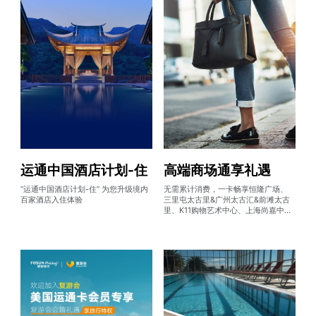
运通中国酒店计划-住
高端商场通享礼遇
“运通中国酒店计划-住” 为您升级境内
无需累计消费，一卡畅享恒隆广场、
百家酒店入住体验
三里屯太古里&广州太古汇&前滩太古
里、K11购物艺术中心、上海尚嘉中心
会籍礼遇，体验免费停车、VIP贵宾
室、生日多倍积分、商户折扣、新品
鉴赏等一系列尊崇礼遇。