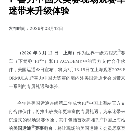
迷带来升级体验
发布时间：2026年03月12日
®
（
2026
年
3
月
12
日，上海）
作为世界一级方程式
赛
®
车（下简称“
F1
”）和
F1 ACADEMY™
的官方支付合作伙
伴，美国运通今日宣布，将为
3
月
13-15
日在上海观看
2026 F
®
ORMULA 1
喜力中国大奖赛的境内外美国运通卡会员带来
一系列的专属礼遇和体验。
®
今年是美国运通连续第二年成为
F1
中国上海站官方支
付合作伙伴，将推出较去年更丰富的专属礼遇，
为车迷带来
®
沉浸式的现场观赛体验
，其中包括
首次亮相
F1
中国上海站
®
的
美国运通
赛事电台
，将让现场的美国运通卡会员尽享赛