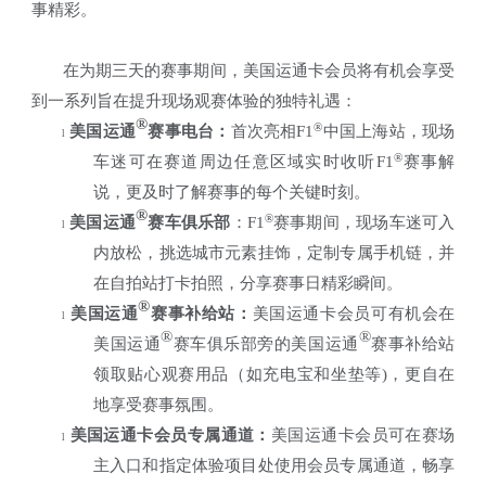
事精彩。
在为期三天的赛事期间，美国运通卡会员将有机会享受
到一系列旨在提升现场观赛体验的独特礼遇：
®
®
美国运通
赛事电台：
首次亮相
F1
中国上海站，现场
l
®
车迷可在赛道周边任意区域实时收听
F1
赛事解
说，更及时了解赛事的每个关键时刻。
®
®
美国运通
赛车俱乐部
：
F1
赛事期间，现场车迷可入
l
内放松，挑选城市元素挂饰，定制专属手机链，并
在自拍站打卡拍照，分享赛事日精彩瞬间。
®
美国运通
赛事补给站：
美国运通卡会员可有机会在
l
®
®
美国运通
赛车俱乐部旁的美国运通
赛事补给站
领取贴心观赛用品（如充电宝和坐垫等
)
，更自在
地享受赛事氛围。
美国运通卡会员专属通道：
美国运通卡会员可在赛场
l
主入口和指定体验项目处使用会员专属通道，畅享